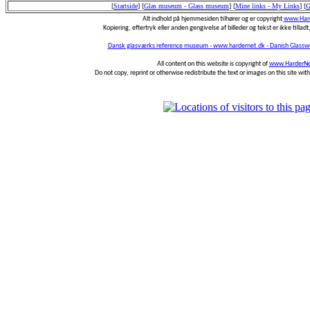
[
Startside
]
[
Glas museum - Glass museum
]
[
Mine links - My Links
]
[
G
Alt indhold på hjemmesiden tilhører og er copyright
www.Hard
Kopiering, eftertryk eller anden gengivelse af billeder og tekst er ikke tilladt,
Dansk glasværks reference museum - www.hardernet.dk - Danish Glass
All content on this website is copyright of
www.HarderNe
Do not copy, reprint or otherwise redistribute the text or images on this site wi