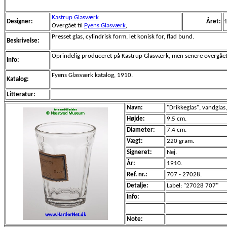
Kastrup Glasværk
Designer:
Året:
Overgået til
Fyens Glasværk
,
Presset glas, cylindrisk form, let konisk for, flad bund.
Beskrivelse:
Oprindelig produceret på Kastrup Glasværk, men senere overgået 
Info:
Fyens Glasværk katalog, 1910.
Katalog:
Litteratur:
Navn:
"Drikkeglas", vandglas,
Højde:
9,5 cm.
Diameter:
7,4 cm.
Vægt:
220 gram.
Signeret:
Nej.
År:
1910.
Ref. nr.:
707 - 27028.
Detalje:
Label: "27028 707"
Info:
Note: