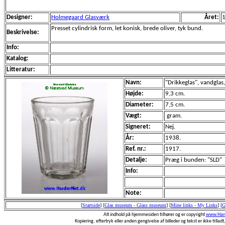
Designer:
Holmegaard Glasværk
Året:
Presset cylindrisk form, let konisk, brede oliver, tyk bund.
Beskrivelse:
Info:
Katalog:
Litteratur:
Navn:
"Drikkeglas", vandglas,
Højde:
9,3 cm.
Diameter:
7,5 cm.
Vægt:
gram.
Signeret:
Nej.
År:
1938.
Ref. nr.:
1917.
Detalje:
Præg i bunden: "SLD"
Info:
Note:
[
Startside
]
[
Glas museum - Glass museum
]
[
Mine links - My Links
]
[
G
Alt indhold på hjemmesiden tilhører og er copyright
www.Hard
Kopiering, eftertryk eller anden gengivelse af billeder og tekst er ikke tilladt,