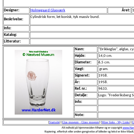
Designer:
Holmegaard Glasværk
Året:
Cylindrisk form, let konisk, tyk massiv bund.
Beskrivelse:
Info:
Katalog:
Litteratur:
Navn:
"Drikkeglas", ølglas, c
Højde:
14,0 cm.
Diameter:
6,5 cm.
Vægt:
gram.
Signeret:
1958.
År:
1958.
Ref. nr.:
9633.
Detalje:
Logo: "Frederiksberg S
Info:
Note:
[
Startside
]
[
Glas museum - Glass museum
]
[
Mine links - My Links
]
[
G
Alt indhold på hjemmesiden tilhører og er copyright
www.Hard
Kopiering, eftertryk eller anden gengivelse af billeder og tekst er ikke tilladt,