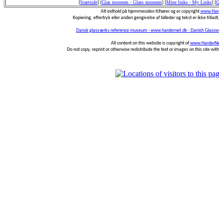
[
Startside
]
[
Glas museum - Glass museum
]
[
Mine links - My Links
]
[
G
Alt indhold på hjemmesiden tilhører og er copyright
www.Hard
Kopiering, eftertryk eller anden gengivelse af billeder og tekst er ikke tilladt,
Dansk glasværks reference museum - www.hardernet.dk - Danish Glass
All content on this website is copyright of
www.HarderNe
Do not copy, reprint or otherwise redistribute the text or images on this site wi