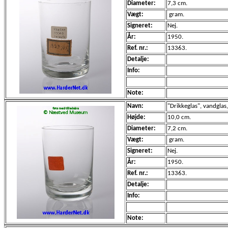
Diameter:
7,3 cm.
Vægt:
gram.
Signeret:
Nej.
År:
1950.
Ref. nr.:
13363.
Detalje:
Info:
Note:
Navn:
"Drikkeglas", vandglas,
Højde:
10,0 cm.
Diameter:
7,2 cm.
Vægt:
gram.
Signeret:
Nej.
År:
1950.
Ref. nr.:
13363.
Detalje:
Info:
Note: