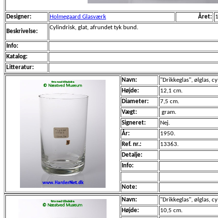
Designer:
Holmegaard Glasværk
Året:
Cylindrisk, glat, afrundet tyk bund.
Beskrivelse:
Info:
Katalog:
Litteratur:
Navn:
"Drikkeglas", ølglas, cy
Højde:
12,1 cm.
Diameter:
7,5 cm.
Vægt:
gram.
Signeret:
Nej.
År:
1950.
Ref. nr.:
13363.
Detalje:
Info:
Note:
Navn:
"Drikkeglas", ølglas, cy
Højde:
10,5 cm.