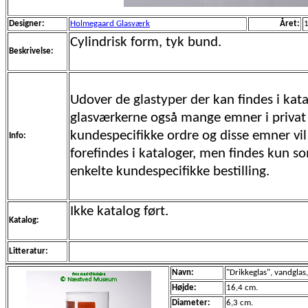
Designer:
Holmegaard Glasværk
Året:
Cylindrisk form, tyk bund.
Beskrivelse:
Udover de glastyper der kan findes i kata
glasværkerne også mange emner i privat
kundespecifikke ordre og disse emner vil 
Info:
forefindes i kataloger, men findes kun s
enkelte kundespecifikke bestilling.
Ikke katalog ført.
Katalog:
Litteratur:
Navn:
"Drikkeglas", vandglas,
Højde:
16,4 cm.
Diameter:
6,3 cm.