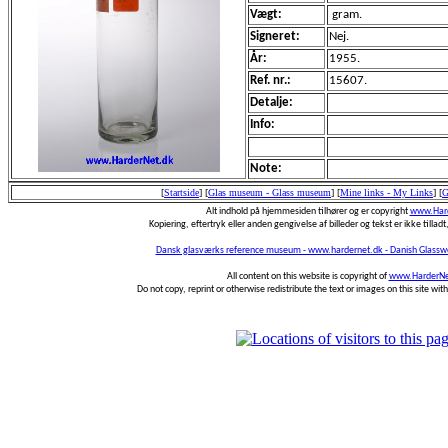
Vægt:
gram.
Signeret:
Nej.
År:
1955.
Ref. nr.:
15607.
Detalje:
Info:
Note:
[
Startside
]
[
Glas museum - Glass museum
]
[
Mine links - My Links
]
[
G
Alt indhold på hjemmesiden tilhører og er copyright
www.Hard
Kopiering, eftertryk eller anden gengivelse af billeder og tekst er ikke tilladt,
Dansk glasværks reference museum - www.hardernet.dk - Danish Glass
All content on this website is copyright of
www.HarderNe
Do not copy, reprint or otherwise redistribute the text or images on this site wi