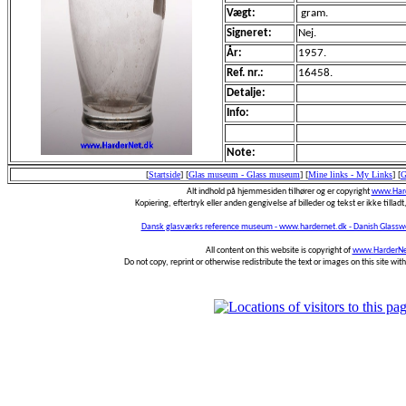
Vægt:
gram.
Signeret:
Nej.
År:
1957.
Ref. nr.:
16458.
Detalje:
Info:
Note:
[
Startside
]
[
Glas museum - Glass museum
]
[
Mine links - My Links
]
[
G
Alt indhold på hjemmesiden tilhører og er copyright
www.Hard
Kopiering, eftertryk eller anden gengivelse af billeder og tekst er ikke tilladt,
Dansk glasværks reference museum - www.hardernet.dk - Danish Glass
All content on this website is copyright of
www.HarderNe
Do not copy, reprint or otherwise redistribute the text or images on this site wi