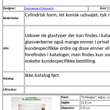
Designer:
Holmegaard Glasværk
Året:
Cylindrisk form, let konisk udsvajet, ty
Beskrivelse:
Udover de glastyper der kan findes i kata
glasværkerne også mange emner i privat
kundespecifikke ordre og disse emner vil 
Info:
forefindes i kataloger, men findes kun s
enkelte kundespecifikke bestilling.
Ikke katalog ført.
Katalog:
Litteratur:
Navn:
"Drikkeglas", ølglas, cy
Højde:
11,8 cm.
Diameter:
7,8 cm.