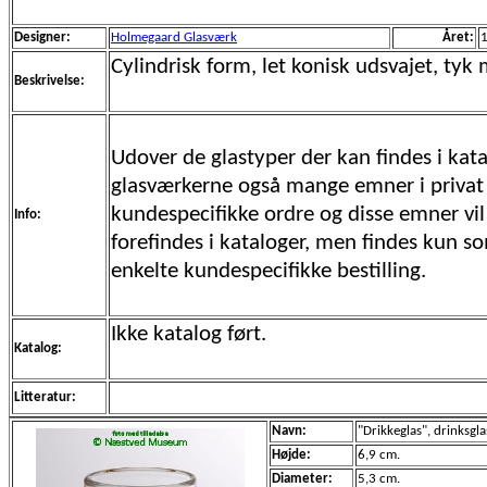
Designer:
Holmegaard Glasværk
Året:
Cylindrisk form, let konisk udsvajet, ty
Beskrivelse:
Udover de glastyper der kan findes i kata
glasværkerne også mange emner i privat
kundespecifikke ordre og disse emner vil 
Info:
forefindes i kataloger, men findes kun s
enkelte kundespecifikke bestilling.
Ikke katalog ført.
Katalog:
Litteratur:
Navn:
"Drikkeglas", drinksglas
Højde:
6,9 cm.
Diameter:
5,3 cm.