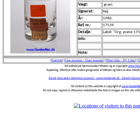
Vægt:
gram.
Signeret:
Nej.
År:
1960.
Ref. nr.:
17539.
Detalje:
Label: "Org. prøve 17
Info:
Note:
[
Startside
]
[
Glas museum - Glass museum
]
[
Mine links - My Links
]
[
G
Alt indhold på hjemmesiden tilhører og er copyright
www.Hard
Kopiering, eftertryk eller anden gengivelse af billeder og tekst er ikke tilladt,
Dansk glasværks reference museum - www.hardernet.dk - Danish Glass
All content on this website is copyright of
www.HarderNe
Do not copy, reprint or otherwise redistribute the text or images on this site wi