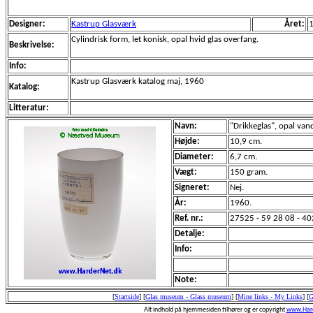
Designer:
Kastrup Glasværk
Året:
Cylindrisk form, let konisk, opal hvid glas overfang.
Beskrivelse:
Info:
Kastrup Glasværk katalog maj, 1960
Katalog:
Litteratur:
Navn:
"Drikkeglas", opal van
Højde:
10,9 cm.
Diameter:
6,7 cm.
Vægt:
150 gram.
Signeret:
Nej.
År:
1960.
Ref. nr.:
27525 - 59 28 08 - 40
Detalje:
Info:
Note:
[
Startside
]
[
Glas museum - Glass museum
]
[
Mine links - My Links
]
[
G
Alt indhold på hjemmesiden tilhører og er copyright
www.Hard