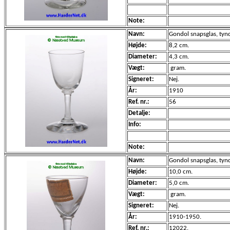
Note:
Navn:
Gondol snapsglas, tyndt 
Højde:
8,2 cm.
Diameter:
4,3 cm.
Vægt:
gram.
Signeret:
Nej.
År:
1910
Ref. nr.:
56
Detalje:
Info:
Note:
Navn:
Gondol snapsglas, tyndt 
Højde:
10,0 cm.
Diameter:
5,0 cm.
Vægt:
gram.
Signeret:
Nej.
År:
1910-1950.
Ref. nr.:
12022.