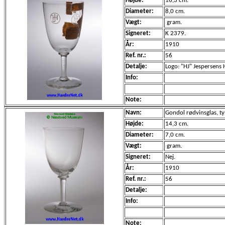
Højde:
16,3 cm.
Diameter:
8,0 cm.
Vægt:
gram.
Signeret:
K 2379.
År:
1910
Ref. nr.:
56
Detalje:
Logo: "HJ" Jespersens 
Info:
Note:
Navn:
Gondol rødvinsglas, tynd
Højde:
14,3 cm.
Diameter:
7,0 cm.
Vægt:
gram.
Signeret:
Nej.
År:
1910
Ref. nr.:
56
Detalje:
Info:
Note: