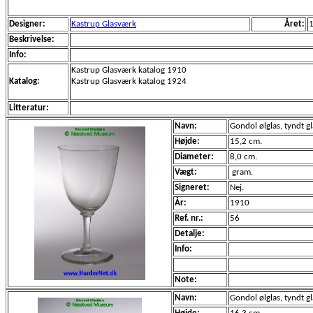
Designer:
Kastrup Glasværk
Året:
Beskrivelse:
Info:
Kastrup Glasværk katalog 1910
Katalog:
Kastrup Glasværk katalog 1924
Litteratur:
Navn:
Gondol ølglas, tyndt gla
Højde:
15,2 cm.
Diameter:
8,0 cm.
Vægt:
gram.
Signeret:
Nej.
År:
1910
Ref. nr.:
56
Detalje:
Info:
Note:
Navn:
Gondol ølglas, tyndt gla