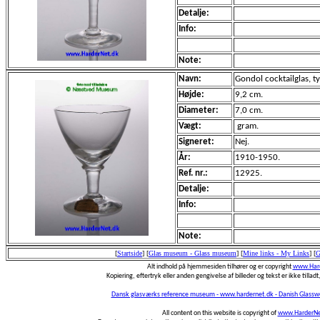
Detalje:
Info:
Note:
Navn:
Gondol cocktailglas, tyn
Højde:
9,2 cm.
Diameter:
7,0 cm.
Vægt:
gram.
Signeret:
Nej.
År:
1910-1950.
Ref. nr.:
12925.
Detalje:
Info:
Note:
[
Startside
]
[
Glas museum - Glass museum
]
[
Mine links - My Links
]
[
G
Alt indhold på hjemmesiden tilhører og er copyright
www.Hard
Kopiering, eftertryk eller anden gengivelse af billeder og tekst er ikke tilladt,
Dansk glasværks reference museum - www.hardernet.dk - Danish Glass
All content on this website is copyright of
www.HarderNe