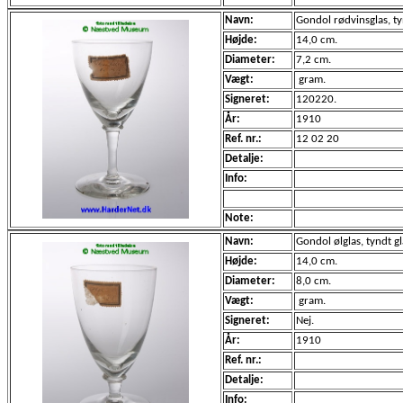
Navn:
Gondol rødvinsglas, tynd
Højde:
14,0 cm.
Diameter:
7,2 cm.
Vægt:
gram.
Signeret:
120220.
År:
1910
Ref. nr.:
12 02 20
Detalje:
Info:
Note:
Navn:
Gondol ølglas, tyndt gla
Højde:
14,0 cm.
Diameter:
8,0 cm.
Vægt:
gram.
Signeret:
Nej.
År:
1910
Ref. nr.:
Detalje:
Info: