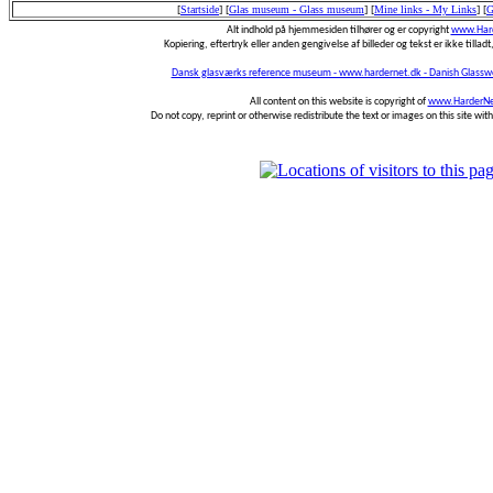
[
Startside
]
[
Glas museum - Glass museum
]
[
Mine links - My Links
]
[
G
Alt indhold på hjemmesiden tilhører og er copyright
www.Hard
Kopiering, eftertryk eller anden gengivelse af billeder og tekst er ikke tilladt,
Dansk glasværks reference museum - www.hardernet.dk - Danish Glass
All content on this website is copyright of
www.HarderNe
Do not copy, reprint or otherwise redistribute the text or images on this site wi