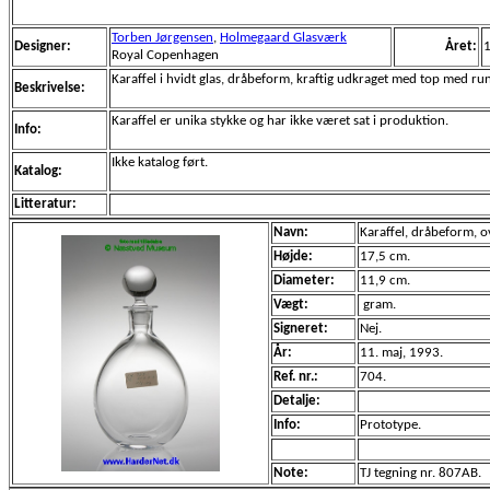
Torben Jørgensen
,
Holmegaard Glasværk
Designer:
Året:
Royal Copenhagen
Karaffel i hvidt glas, dråbeform, kraftig udkraget med top med ru
Beskrivelse:
Karaffel er unika stykke og har ikke været sat i produktion.
Info:
Ikke katalog ført.
Katalog:
Litteratur:
Navn:
Karaffel, dråbeform, o
Højde:
17,5 cm.
Diameter:
11,9 cm.
Vægt:
gram.
Signeret:
Nej.
År:
11. maj, 1993.
Ref. nr.:
704.
Detalje:
Info:
Prototype.
Note:
TJ tegning nr. 807AB.