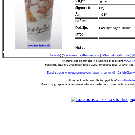
Vægt:
gram.
Signeret:
Nej.
1910
År:
Ref. nr.:
Overføringsbillede: "K
Detalje:
Info:
Note:
[
Startside
]
[
Glas museum - Glass museum
]
[
Mine links - My Links
]
[
G
Alt indhold på hjemmesiden tilhører og er copyright
www.Hard
Kopiering, eftertryk eller anden gengivelse af billeder og tekst er ikke tilladt,
Dansk glasværks reference museum - www.hardernet.dk - Danish Glass
All content on this website is copyright of
www.HarderNe
Do not copy, reprint or otherwise redistribute the text or images on this site wi