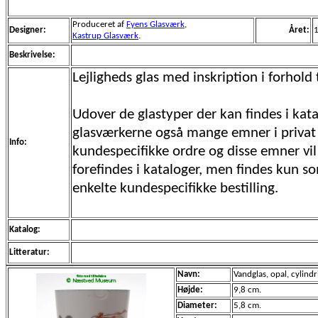
Produceret af
Fyens Glasværk
,
Designer:
Året:
Kastrup Glasværk
.
Beskrivelse:
Lejligheds glas med inskription i forhold 
Udover de glastyper der kan findes i kata
glasværkerne også mange emner i privat
Info:
kundespecifikke ordre og disse emner vil 
forefindes i kataloger, men findes kun s
enkelte kundespecifikke bestilling.
Katalog:
Litteratur:
Navn:
Vandglas, opal, cylindr
Højde:
9,8 cm.
Diameter:
5,8 cm.