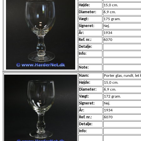
Højde:
15,0 cm.
Diameter:
6,9 cm.
Vægt:
175 gram.
Signeret:
Nej.
År:
1934
Ref. nr.:
6070
Detalje:
Info:
Note:
Navn:
Porter glas, rundt, let k
Højde:
15,0 cm.
Diameter:
6,9 cm.
Vægt:
172 gram.
Signeret:
Nej.
År:
1934
Ref. nr.:
6070
Detalje:
Info: