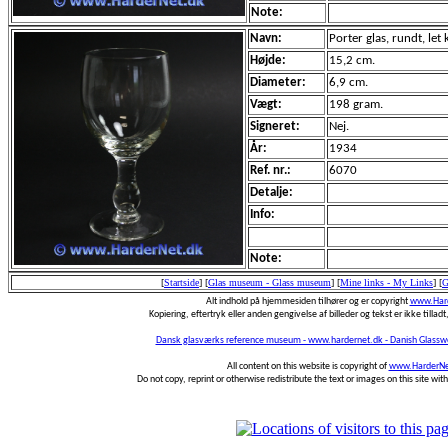
Note:
Navn:
Porter glas, rundt, let k
Højde:
15,2 cm.
Diameter:
6,9 cm.
Vægt:
198 gram.
Signeret:
Nej.
År:
1934
Ref. nr.:
6070
Detalje:
Info:
Note:
[
Startside
]
[
Glas museum - Glass museum
]
[
Mine links - My Links
]
[
G
Alt indhold på hjemmesiden tilhører og er copyright
www.Hard
Kopiering, eftertryk eller anden gengivelse af billeder og tekst er ikke tilladt,
Dansk glasværks reference museum - www.hardernet.dk - Danish Glass
All content on this website is copyright of
www.HarderNe
Do not copy, reprint or otherwise redistribute the text or images on this site wi