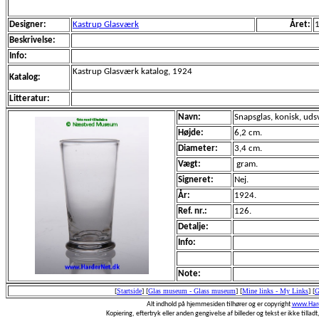
Designer:
Kastrup Glasværk
Året:
Beskrivelse:
Info:
Kastrup Glasværk katalog, 1924
Katalog:
Litteratur:
Navn:
Snapsglas, konisk, uds
Højde:
6,2 cm.
Diameter:
3,4 cm.
Vægt:
gram.
Signeret:
Nej.
År:
1924.
Ref. nr.:
126.
Detalje:
Info:
Note:
[
Startside
]
[
Glas museum - Glass museum
]
[
Mine links - My Links
]
[
G
Alt indhold på hjemmesiden tilhører og er copyright
www.Hard
Kopiering, eftertryk eller anden gengivelse af billeder og tekst er ikke tilladt,