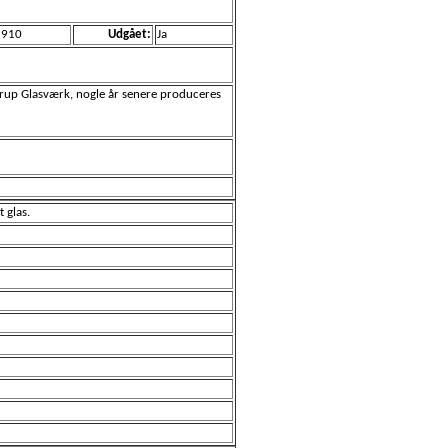
1910
Udgået:
Ja
trup Glasværk, nogle år senere produceres
t glas.