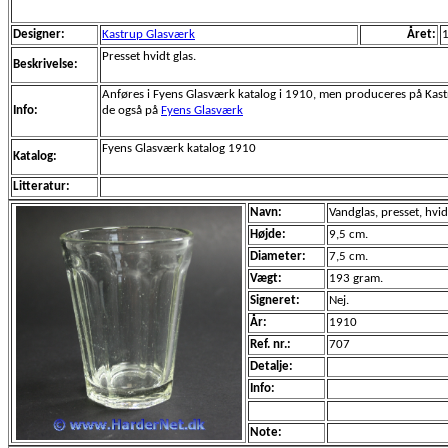
Designer:
Kastrup Glasværk
Året:
Presset hvidt glas.
Beskrivelse:
Anføres i Fyens Glasværk katalog i 1910, men produceres på Kas
Info:
de også på
Fyens Glasværk
Fyens Glasværk katalog 1910
Katalog:
Litteratur:
Navn:
Vandglas, presset, hvid
Højde:
9,5 cm.
Diameter:
7,5 cm.
Vægt:
193 gram.
Signeret:
Nej.
År:
1910
Ref. nr.:
707
Detalje:
Info:
Note: