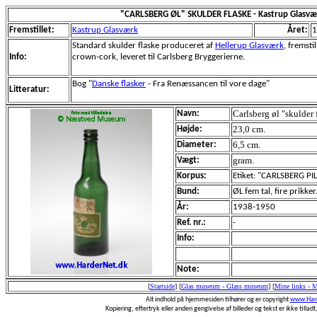
"CARLSBERG ØL" SKULDER FLASKE - Kastrup Glasv
Fremstillet:
Kastrup Glasværk
Året:
1
Standard skulder flaske produceret af
Hellerup Glasværk
, fremst
Info:
crown-cork, leveret til Carlsberg Bryggerierne.
Bog "
Danske flasker
- Fra Renæssancen til vore dage"
Litteratur:
Carlsberg øl "skulder 
Navn:
23,0 cm.
Højde:
6,5 cm.
Diameter:
gram.
Vægt:
Korpus:
Etiket: "CARLSBERG PI
Bund:
ØL fem tal, fire prikker
År:
1938-1950
Ref. nr.:
-
Info:
Note:
[
Startside
]
[
Glas museum - Glass museum
]
[
Mine links - 
Alt indhold på hjemmesiden tilhører og er copyright
www.Hard
Kopiering, eftertryk eller anden gengivelse af billeder og tekst er ikke tilladt,