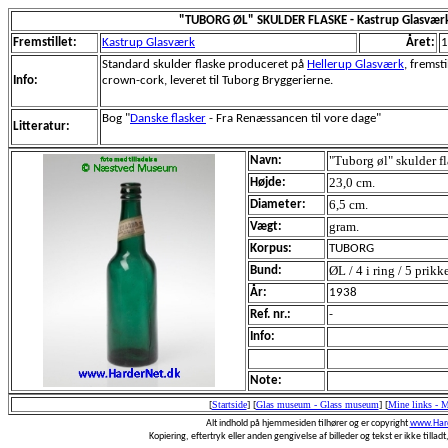
"TUBORG ØL" SKULDER FLASKE - Kastrup Glasvær
Fremstillet:
Kastrup Glasværk
Året:
1
Standard skulder flaske produceret på
Hellerup Glasværk
, fremst
Info:
crown-cork, leveret til Tuborg Bryggerierne.
Bog "
Danske flasker
- Fra Renæssancen til vore dage"
Litteratur:
"Tuborg øl" skulder fl
Navn:
23,0 cm.
Højde:
6,5 cm.
Diameter:
gram.
Vægt:
Korpus:
TUBORG
ØL / 4 i ring / 5 prikke
Bund:
År:
1938
Ref. nr.:
-
Info:
Note:
[
Startside
]
[
Glas museum - Glass museum
]
[
Mine links - 
Alt indhold på hjemmesiden tilhører og er copyright
www.Hard
Kopiering, eftertryk eller anden gengivelse af billeder og tekst er ikke tilladt,