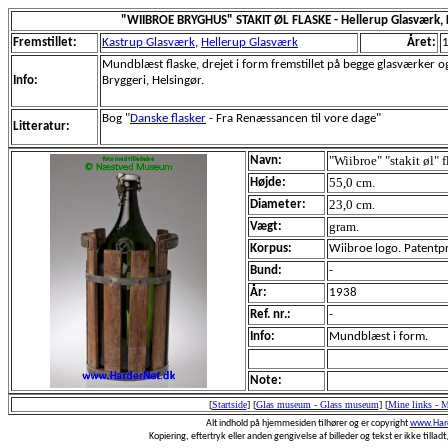
"WIIBROE BRYGHUS" STAKIT ØL FLASKE - Hellerup Glasværk,
Fremstillet:
Kastrup Glasværk
,
Hellerup Glasværk
Året:
Mundblæst flaske, drejet i form fremstillet på begge glasværker og 
Info:
Bryggeri, Helsingør.
Bog "
Danske flasker
- Fra Renæssancen til vore dage"
Litteratur:
"Wiibroe" "stakit øl" f
Navn:
55,0 cm.
Højde:
23,0 cm.
Diameter:
gram.
Vægt:
Korpus:
Wiibroe logo. Patentpr
Bund:
-
År:
1938
Ref. nr.:
-
Info:
Mundblæst i form.
Note:
[
Startside
]
[
Glas museum - Glass museum
]
[
Mine links - 
Alt indhold på hjemmesiden tilhører og er copyright
www.Hard
Kopiering, eftertryk eller anden gengivelse af billeder og tekst er ikke tilladt,