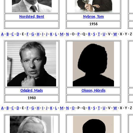
Nordsted, Bent
Nybroe, Tom
1956
A
-
B
-
C
-
D
- E -
F
-
G
-
H
-
I
-
J
-
K
-
L
-
M
-
N
-
O
-
P
- Q -
R
-
S
-
T
-
U
- V -
W
- X - Y - Z
Odgård, Mads
Olsson, Hjördis
1960
A
-
B
-
C
-
D
- E -
F
-
G
-
H
-
I
-
J
-
K
-
L
-
M
-
N
-
O
-
P
- Q -
R
-
S
-
T
-
U
- V -
W
- X - Y - Z