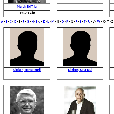
Mørch, Ibi Trier
1910-1980
A
-
B
-
C
-
D
- E -
F
-
G
-
H
-
I
-
J
-
K
-
L
-
M
-
N
-
O
-
P
- Q -
R
-
S
-
T
-
U
- V -
W
- X - Y - Z
Nielsen, Hans Henrik
Nielsen, Orla Juul