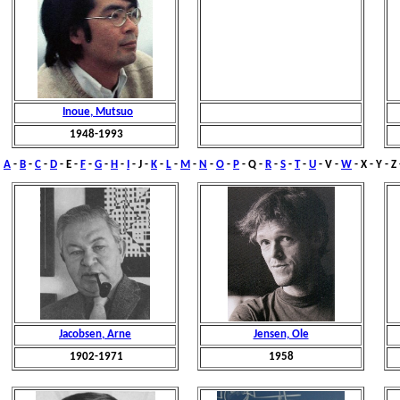
Inoue, Mutsuo
1948-1993
A
-
B
-
C
-
D
- E -
F
-
G
-
H
-
I
-
J
-
K
-
L
-
M
-
N
-
O
-
P
- Q -
R
-
S
-
T
-
U
- V -
W
- X - Y - Z
Jacobsen, Arne
Jensen, Ole
1902-1971
1958