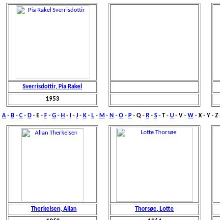
Sverrisdottir, Pia Rakel
1953
A
-
B
-
C
-
D
- E -
F
-
G
-
H
-
I
-
J
-
K
-
L
-
M
-
N
-
O
-
P
- Q -
R
-
S
-
T
-
U
- V -
W
- X - Y - Z
Therkelsen, Allan
Thorsøe, Lotte