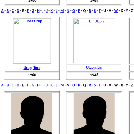
1960
1964
A
-
B
-
C
-
D
- E -
F
-
G
-
H
-
I
-
J
-
K
-
L
-
M
-
N
-
O
-
P
- Q -
R
-
S
-
T
-
U
- V -
W
- X - Y - Z
Utzon, Lin
Urup, Tora
1960
1946
A
-
B
-
C
-
D
- E -
F
-
G
-
H
-
I
-
J
-
K
-
L
-
M
-
N
-
O
-
P
- Q -
R
-
S
-
T
-
U
- V -
W
- X - Y - Z