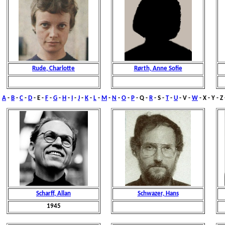
Rude, Charlotte
Rørth, Anne Sofie
A
-
B
-
C
-
D
- E -
F
-
G
-
H
-
I
-
J
-
K
-
L
-
M
-
N
-
O
-
P
- Q -
R
-
S
-
T
-
U
- V -
W
- X - Y - Z
Scharff, Allan
Schwazer, Hans
1945