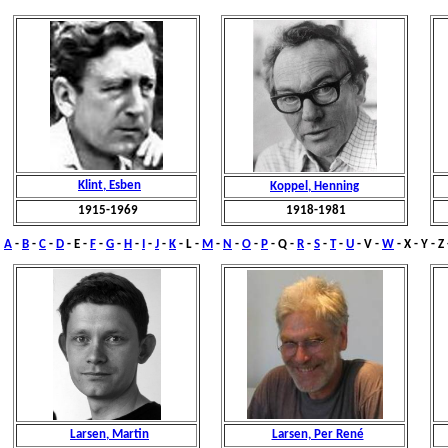
Klint, Esben
Koppel, Henning
1915-1969
1918-1981
A
-
B
-
C
-
D
- E -
F
-
G
-
H
-
I
-
J
-
K
-
L
-
M
-
N
-
O
-
P
- Q -
R
-
S
-
T
-
U
- V -
W
- X - Y - Z
Larsen, Martin
Larsen, Per René