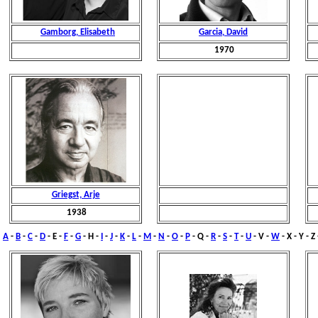
Gamborg, Elisabeth
Garcia, David
1970
Griegst, Arje
1938
A
-
B
-
C
-
D
- E -
F
-
G
-
H
-
I
-
J
-
K
-
L
-
M
-
N
-
O
-
P
- Q -
R
-
S
-
T
-
U
- V -
W
- X - Y - Z