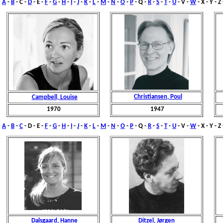
A
-
B
-
C
-
D
- E -
F
-
G
-
H
-
I
-
J
-
K
-
L
-
M
-
N
-
O
-
P
- Q -
R
-
S
-
T
-
U
- V -
W
- X - Y - Z
Christiansen, Poul
Campbell, Louise
1970
1947
A
-
B
-
C
-
D
- E -
F
-
G
-
H
-
I
-
J
-
K
-
L
-
M
-
N
-
O
-
P
- Q -
R
-
S
-
T
-
U
- V -
W
- X - Y - Z
Dalsgaard, Hanne
Ditzel, Jørgen