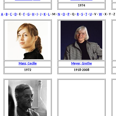
1974
A
-
B
-
C
-
D
- E -
F
-
G
-
H
-
I
-
J
-
K
-
L
-
M
-
N
-
O
-
P
- Q -
R
-
S
-
T
-
U
- V -
W
- X - Y - Z
Manz, Cecilie
Meyer, Grethe
1972
1918-2008