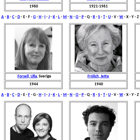
1960
1921-1961
A
-
B
-
C
-
D
- E -
F
-
G
-
H
-
I
-
J
-
K
-
L
-
M
-
N
-
O
-
P
- Q -
R
-
S
-
T
-
U
- V -
W
- X - Y - Z
Forsell, Ulla
, Sverige
Frölich, Jette
1944
1940
A
-
B
-
C
-
D
- E -
F
-
G
-
H
-
I
-
J
-
K
-
L
-
M
-
N
-
O
-
P
- Q -
R
-
S
-
T
-
U
- V -
W
- X - Y - Z