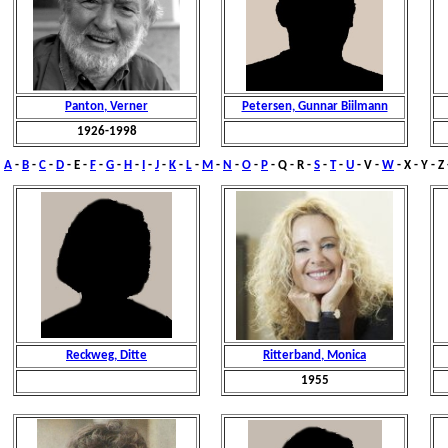
Panton, Verner
Petersen, Gunnar Biilmann
1926-1998
A
-
B
-
C
-
D
- E -
F
-
G
-
H
-
I
-
J
-
K
-
L
-
M
-
N
-
O
-
P
- Q -
R
-
S
-
T
-
U
- V -
W
- X - Y - Z
Reckweg, Ditte
Ritterband, Monica
1955