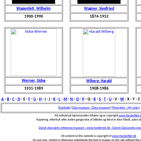
Wagenfelt, Wilhelm
Wagner, Siegfried
1900-1990
1874-1952
Werner, Sidse
Wiberg, Harald
1931-1989
1908-1986
A
-
B
-
C
-
D
- E -
F
-
G
-
H
-
I
-
J
-
K
-
L
-
M
-
N
-
O
-
P
- Q -
R
-
S
-
T
-
U
- V -
W
- X - Y - Z
[
Startside
]
[
Glas museum - Glass museum
]
[
Mine links - My Links
]
Alt indhold på hjemmesiden tilhører og er copyright
www.HarderNet.
Kopiering, eftertryk eller anden gengivelse af billeder og tekst er ikke tilladt, uden skri
Dansk glasværks reference museum - www.hardernet.dk - Danish Glassworks re
All content on this website is copyright of
www.HarderNet.dk
Do not copy, reprint or otherwise redistribute the text or images on this site without the