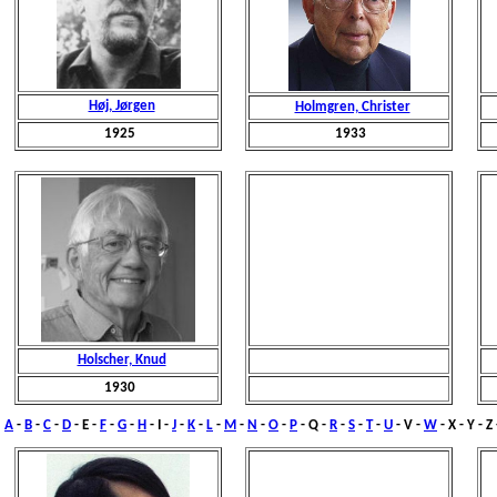
Høj, Jørgen
Holmgren, Christer
1925
1933
Holscher, Knud
1930
A
-
B
-
C
-
D
- E -
F
-
G
-
H
-
I
-
J
-
K
-
L
-
M
-
N
-
O
-
P
- Q -
R
-
S
-
T
-
U
- V -
W
- X - Y - Z