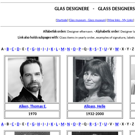
GLAS DESIGNERE - GLASS DESIGNERS
[
Startside
]
[
Glas museum - Glass museum
]
[
Mine links - My Links
]
Alfabetisk orden:
Designer efternavn.
-
Alphabetic order:
Designer l
Link also holds
subpages with:
Glass items in yearly order
,
examples of signature
,
labels
A
-
B
-
C
-
D
- E -
F
-
G
-
H
-
I
-
J
-
K
-
L
-
M
-
N
-
O
-
P
- Q -
R
-
S
-
T
-
U
- V -
W
- X - Y - Z
Alken, Thomas E.
Allpass, Helle
1970
1932-2000
A
-
B
-
C
-
D
- E -
F
-
G
-
H
-
I
-
J
-
K
-
L
-
M
-
N
-
O
-
P
- Q -
R
-
S
-
T
-
U
- V -
W
- X - Y - Z