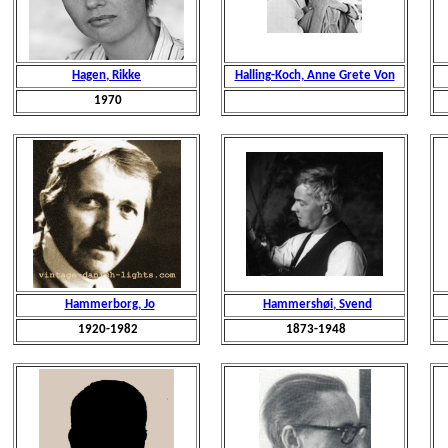
Hagen, Rikke
Halling-Koch, Anne Grete Von
1970
Hammerborg, Jo
Hammershøi, Svend
1920-1982
1873-1948