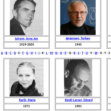
Jørgensen, Torben
Jutrem, Arne Jon
1929-2005
1945
A
-
B
-
C
-
D
- E -
F
-
G
-
H
-
I
-
J
-
K
-
L
-
M
-
N
-
O
-
P
- Q -
R
-
S
-
T
-
U
- V -
W
- X - Y - Z
Kariis, Maria
Kindt-Larsen, Edvard
1971
1901